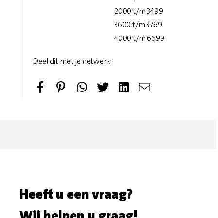
2000 t/m 3499
3600 t/m 3769
4000 t/m 6699
Deel dit met je netwerk
S
P
T
S
h
i
w
e
a
n
e
n
r
i
e
d
e
t
t
e
o
m
Heeft u een vraag?
n
a
Wij helpen u graag!