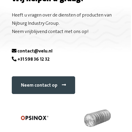
F
i
Heeft u vragen over de diensten of producten van
a
l
Nijburg Industry Group.
Neem vrijblijvend contact met ons op!
c
e
contact@velu.nl
b
+31 598 36 12 32
o
o
Neem contact op
k