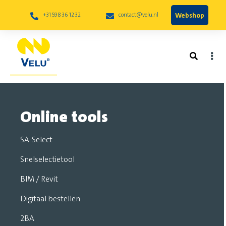
Webshop
+31 598 36 12 32
contact@velu.nl
Online tools
SA-Select
Snelselectietool
BIM / Revit
Digitaal bestellen
2BA