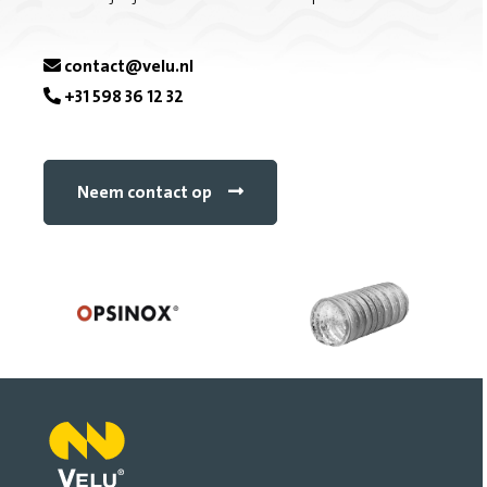
c
e
contact@velu.nl
b
+31 598 36 12 32
o
o
Neem contact op
k