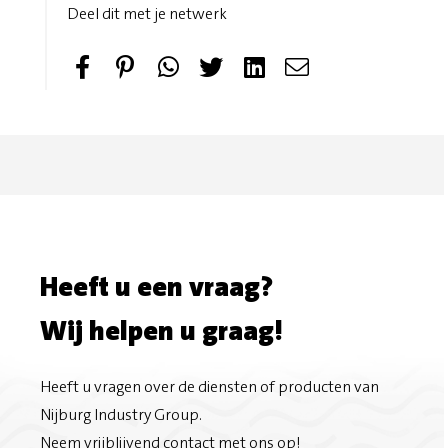
Deel dit met je netwerk
S
P
T
S
h
i
w
e
a
n
e
n
r
i
e
d
e
t
t
e
o
m
Heeft u een vraag?
n
a
Wij helpen u graag!
F
i
Heeft u vragen over de diensten of producten van
a
l
Nijburg Industry Group.
Neem vrijblijvend contact met ons op!