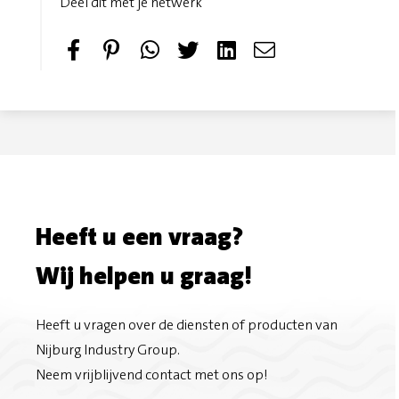
Deel dit met je netwerk
S
P
T
S
h
i
w
e
a
n
e
n
r
i
e
d
e
t
t
e
Heeft u een vraag?
o
m
Wij helpen u graag!
n
a
F
i
Heeft u vragen over de diensten of producten van
Nijburg Industry Group.
a
l
Neem vrijblijvend contact met ons op!
c