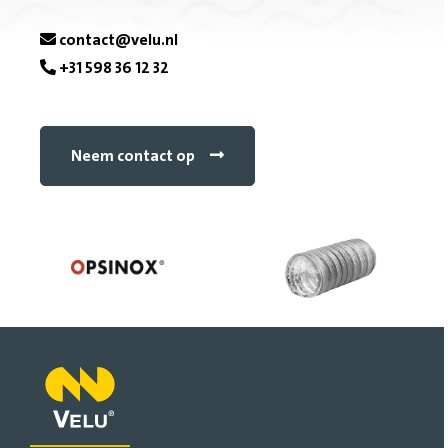
e
contact@velu.nl
+31 598 36 12 32
b
o
Neem contact op
o
k