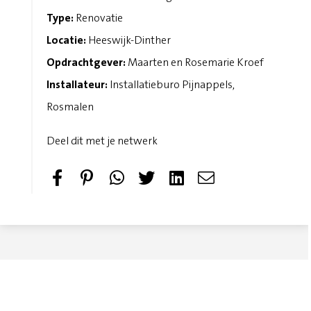
Type:
Renovatie
Locatie:
Heeswijk-Dinther
Opdrachtgever:
Maarten en Rosemarie Kroef
Installateur:
Installatieburo Pijnappels,
Rosmalen
Deel dit met je netwerk
S
P
T
S
h
i
w
e
a
n
e
n
r
i
e
d
e
t
t
e