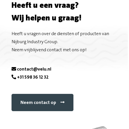
Heeft u een vraag?
o
m
Wij helpen u graag!
n
a
F
i
Heeft u vragen over de diensten of producten van
Nijburg Industry Group.
a
l
Neem vrijblijvend contact met ons op!
c
e
contact@velu.nl
+31 598 36 12 32
b
o
Neem contact op
o
k