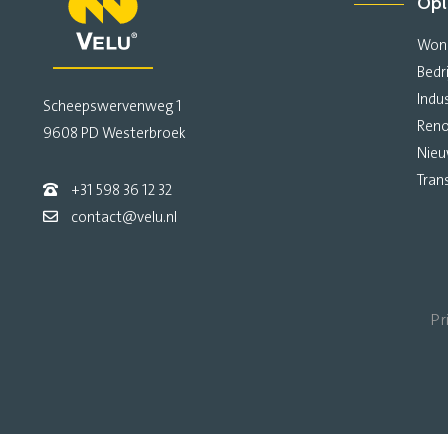
Opl
Won
Bedr
Indu
Scheepswervenweg 1
Reno
9608 PD Westerbroek
Nie
Tran
+31 598 36 12 32
contact@velu.nl
Pr