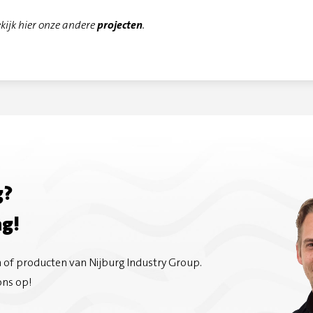
ekijk hier onze andere
projecten
.
g?
ag!
n of producten van Nijburg Industry Group.
ons op!