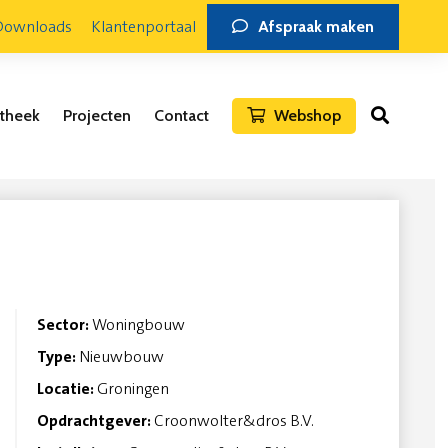
Downloads
Klantenportaal
Afspraak maken
otheek
Projecten
Contact
Webshop
Transformatie
Bedrijfsgebouwen
Sector:
Woningbouw
Type:
Nieuwbouw
Locatie:
Groningen
Opdrachtgever:
Croonwolter&dros B.V.