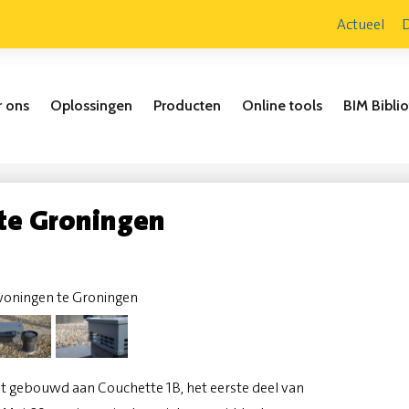
Actueel
 ons
Oplossingen
Producten
Online tools
BIM Bibli
Renovatie
e Groningen
Industrie
 gebouwd aan Couchette 1B, het eerste deel van