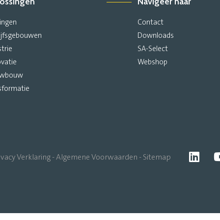
ossingen
Navigeer naar
ingen
Contact
ijfsgebouwen
Downloads
strie
SA-Select
vatie
Webshop
uwbouw
sformatie
ivacy Verklaring
Algemene Voorwaarden
Sitemap