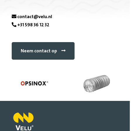
c
e
contact@velu.nl
+31 598 36 12 32
b
o
Neem contact op
o
k