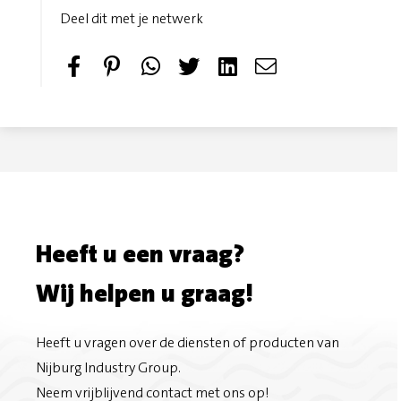
Deel dit met je netwerk
S
P
T
S
h
i
w
e
a
n
e
n
r
i
e
d
e
t
t
e
Heeft u een vraag?
o
m
Wij helpen u graag!
n
a
F
i
Heeft u vragen over de diensten of producten van
Nijburg Industry Group.
a
l
Neem vrijblijvend contact met ons op!